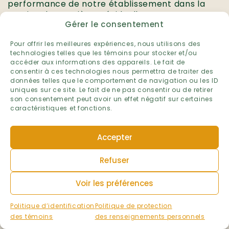
performance de notre établissement dans la
gestion des matières résiduelles.
Gérer le consentement
Établissement :
École de la Broquerie
Pour offrir les meilleures expériences, nous utilisons des
technologies telles que les témoins pour stocker et/ou
Niveau :
accéder aux informations des appareils. Le fait de
Préscolaire et primaire
consentir à ces technologies nous permettra de traiter des
Primaire
données telles que le comportement de navigation ou les ID
Préscolaire
uniques sur ce site. Le fait de ne pas consentir ou de retirer
son consentement peut avoir un effet négatif sur certaines
Ville :
caractéristiques et fonctions.
Boucherville
Région administrative :
Accepter
Montérégie
Volet :
Refuser
Matières résiduelles
Voir les préférences
Année scolaire :
2025-2026
Politique d’identification
Politique de protection
des témoins
des renseignements personnels