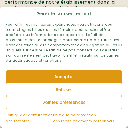
performance de notre établissement dans la
gestion des matières résiduelles.
Gérer le consentement
Établissement :
École de la Broquerie
Pour offrir les meilleures expériences, nous utilisons des
technologies telles que les témoins pour stocker et/ou
Niveau :
accéder aux informations des appareils. Le fait de
Préscolaire et primaire
consentir à ces technologies nous permettra de traiter des
Primaire
données telles que le comportement de navigation ou les ID
Préscolaire
uniques sur ce site. Le fait de ne pas consentir ou de retirer
son consentement peut avoir un effet négatif sur certaines
Ville :
caractéristiques et fonctions.
Boucherville
Région administrative :
Accepter
Montérégie
Volet :
Refuser
Matières résiduelles
Voir les préférences
Année scolaire :
2025-2026
Politique d’identification
Politique de protection
des témoins
des renseignements personnels