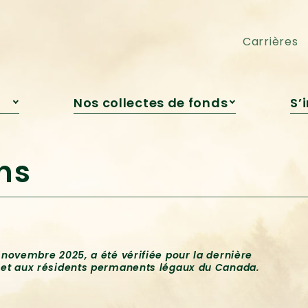
pédagogique
Cocktail-bénéfice
Engagement jeunesse
Loto Voyages ou Argent
Carrières
Nos collectes de fonds
S’
s
Campagne de Roxanne
Bédard
re
Campagne automnale
ns
Grandir avec la nature
Encan virtuel
Cocktail-bénéfice
Loto Voyages ou Argent
9 novembre 2025, a été vérifiée pour la dernière
s et aux résidents permanents légaux du Canada.