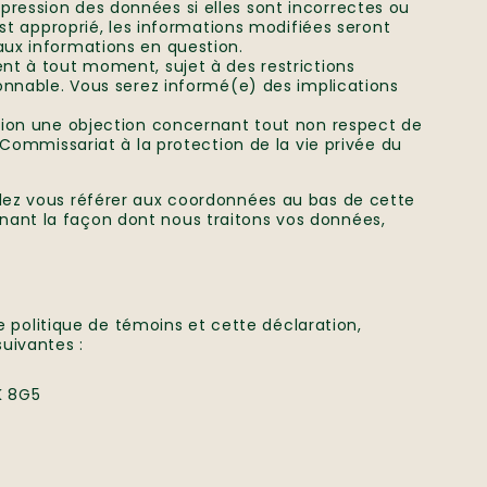
ression des données si elles sont incorrectes ou
 est approprié, les informations modifiées seront
aux informations en question.
ent à tout moment, sujet à des restrictions
sonnable. Vous serez informé(e) des implications
ation une objection concernant tout non respect de
u Commissariat à la protection de la vie privée du
illez vous référer aux coordonnées au bas de cette
rnant la façon dont nous traitons vos données,
 politique de témoins et cette déclaration,
suivantes :
K 8G5