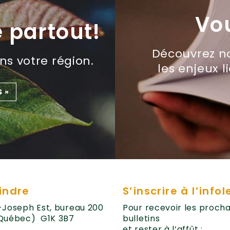
Vo
e partout!
Découvrez n
s votre région.
les enjeux 
S
»
indre
S’inscrire à l’infol
t-Joseph Est, bureau 200
Pour recevoir les procha
Québec) G1K 3B7
bulletins
et rester à l’affût :