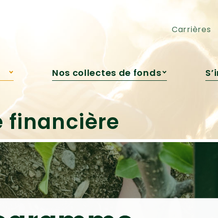
pédagogique
Cocktail-bénéfice
Engagement jeunesse
Loto Voyages ou Argent
Carrières
Nos collectes de fonds
S’
s
Campagne de Roxanne
Bédard
re
Campagne automnale
 financière
Grandir avec la nature
Encan virtuel
Cocktail-bénéfice
Loto Voyages ou Argent