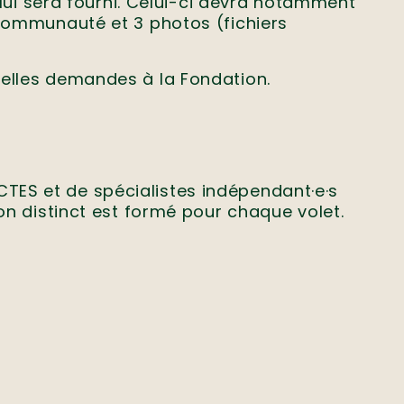
i lui sera fourni. Celui-ci devra notamment
 communauté et 3 photos (fichiers
velles demandes à la Fondation.
TES et de spécialistes indépendant·e·s
on distinct est formé pour chaque volet.