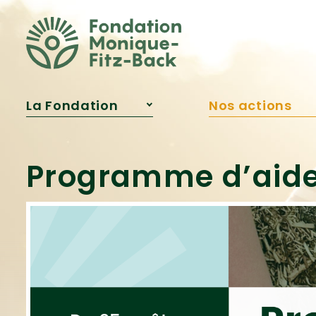
Fitz‑Back?
Publications
Reconnaissances
La Fondation
Nos actions
À propos
Projets soutenu
Notre équipe
Programme
d’aide financiè
Conseil
Programme d’aide
d’administration
Bourse Samare
Qui était Monique
Innovation
Fitz‑Back?
pédagogique
Publications
Engagement
jeunesse
Reconnaissances