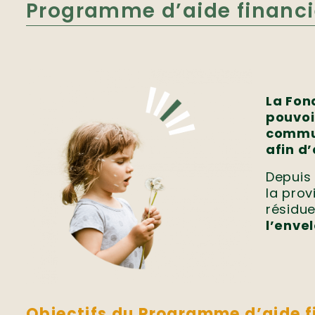
Programme d’aide financi
La Fon
pouvoi
commun
afin d
Depuis 
la prov
résidue
l’enve
Objectifs du Programme d’aide f