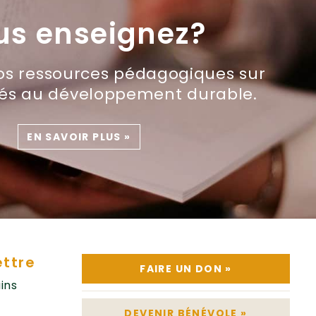
us enseignez?
os ressources pédagogiques sur
liés au développement durable.
EN SAVOIR PLUS
»
ettre
FAIRE UN DON
»
ins
DEVENIR BÉNÉVOLE
»