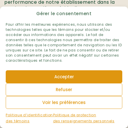
performance de notre établissement dans la
gestion des matières résiduelles.
Gérer le consentement
Établissement :
École de la Broquerie
Pour offrir les meilleures expériences, nous utilisons des
technologies telles que les témoins pour stocker et/ou
Niveau :
accéder aux informations des appareils. Le fait de
Préscolaire et primaire
consentir à ces technologies nous permettra de traiter des
Primaire
données telles que le comportement de navigation ou les ID
Préscolaire
uniques sur ce site. Le fait de ne pas consentir ou de retirer
son consentement peut avoir un effet négatif sur certaines
Ville :
caractéristiques et fonctions.
Boucherville
Région administrative :
Accepter
Montérégie
Volet :
Refuser
Matières résiduelles
Voir les préférences
Année scolaire :
2025-2026
Politique d’identification
Politique de protection
des témoins
des renseignements personnels