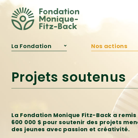
Fitz‑Back?
Publications
Reconnaissances
La Fondation
Nos actions
À propos
Projets soutenu
Notre équipe
Programme
d’aide financiè
Conseil
Projets soutenus
d’administration
Bourse Samare
Qui était Monique
Innovation
Fitz‑Back?
pédagogique
Publications
Engagement
jeunesse
Reconnaissances
La Fondation Monique Fitz-Back a remis 
600 000 $ pour soutenir des projets men
des jeunes avec passion et créativité.