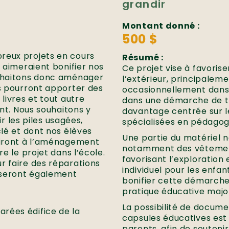
grandir
Montant donné :
500 $
reux projets en cours
Résumé :
s aimeraient bonifier nos
Ce projet vise à favorise
ouhaitons donc aménager
l’extérieur, principaleme
ts pourront apporter des
occasionnellement dans un
livres et tout autre
dans une démarche de t
ant. Nous souhaitons y
davantage centrée sur le
ir les piles usagées,
spécialisées en pédagog
clé et dont nos élèves
Une partie du matériel 
rviront à l’aménagement
notamment des vêtement
re le projet dans l’école.
favorisant l’exploration 
r faire des réparations
individuel pour les enfan
 seront également
bonifier cette démarche a
pratique éducative major
La possibilité de docum
rées édifice de la
capsules éducatives est 
parents, afin de soutenir