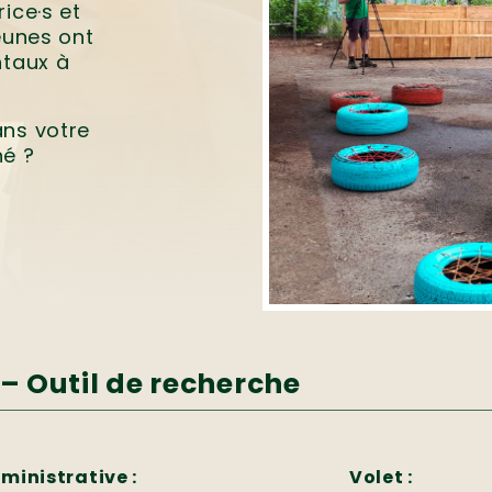
ice·s et
eunes ont
ntaux à
ans votre
né ?
– Outil de recherche
ministrative :
Volet :