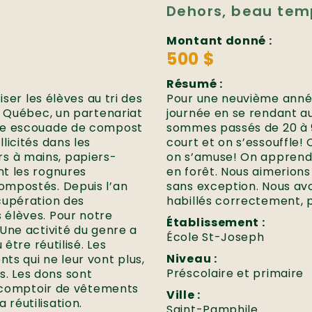
Dehors, beau tem
Montant donné :
500 $
Résumé :
ser les élèves au tri des
Pour une neuvième année
e Québec, un partenariat
journée en se rendant au 
Une escouade de compost
sommes passés de 20 à 
licités dans les
court et on s’essouffle!
ers à mains, papiers-
on s’amuse! On apprend 
t les rognures
en forêt. Nous aimerions 
ompostés. Depuis l’an
sans exception. Nous av
cupération des
habillés correctement, 
 élèves. Pour notre
Établissement :
Une activité du genre a
École St-Joseph
être réutilisé. Les
Niveau :
s qui ne leur vont plus,
Préscolaire et primaire
ts. Les dons sont
n comptoir de vêtements
Ville :
réutilisation.
Saint-Pamphile