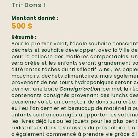
Tri-Dons !
Montant donné :
500 $
Résumé :
Pour le premier volet, l’école souhaite conscienti
déchets et souhaite développer, avec la Ville d
pour la collecte des matières compostables. 
sera créée et les enfants seront grandement sol
différentes tâches du tri sélectif. Ainsi, les papi
mouchoirs, déchets alimentaires, mais égalemen
provenant de nos tours hydroponiques seront c
dernier, une boîte
Consign’action
permet la ré
contenants consignés provenant des lunchs des
deuxième volet, un comptoir de dons sera créé. 
eu lieu l’an dernier et beaucoup de matériel a pu 
enfants sont encouragés à apporter les vêtement
les livres déjà lus ou les jouets pour les plus peti
redistribués dans les classes du préscolaire. U
a également commencé à prendre vie grâce à la 