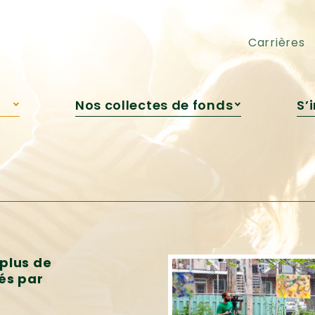
pédagogique
Cocktail-bénéfice
Engagement jeunesse
Loto Voyages ou Argent
Carrières
Nos collectes de fonds
S’
s
Campagne de Roxanne
Bédard
re
Campagne automnale
Grandir avec la nature
Encan virtuel
Cocktail-bénéfice
Loto Voyages ou Argent
plus de
és par