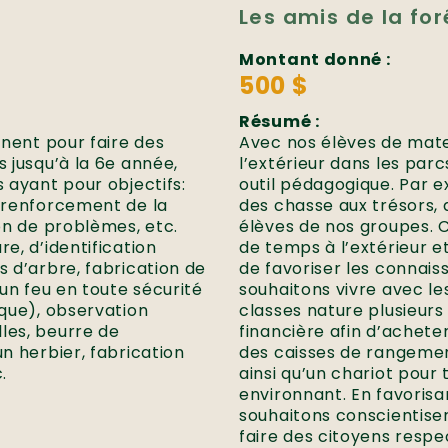
Les amis de la fo
Montant donné :
500 $
Résumé :
rnent pour faire des
Avec nos élèves de mate
s jusqu’à la 6e année,
l’extérieur dans les parc
s ayant pour objectifs:
outil pédagogique. Par e
e renforcement de la
des chasse aux trésors, 
ion de problèmes, etc.
élèves de nos groupes. 
e, d’identification
de temps à l’extérieur et
s d’arbre, fabrication de
de favoriser les connais
 un feu en toute sécurité
souhaitons vivre avec le
ique), observation
classes nature plusieurs 
les, beurre de
financière afin d’achet
un herbier, fabrication
des caisses de rangeme
.
ainsi qu’un chariot pour
environnant. En favorisa
souhaitons conscientiser
faire des citoyens respe