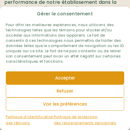
performance de notre établissement dans la
gestion des matières résiduelles.
Gérer le consentement
Établissement :
École de la Broquerie
Pour offrir les meilleures expériences, nous utilisons des
technologies telles que les témoins pour stocker et/ou
Niveau :
accéder aux informations des appareils. Le fait de
Préscolaire et primaire
consentir à ces technologies nous permettra de traiter des
Primaire
données telles que le comportement de navigation ou les ID
Préscolaire
uniques sur ce site. Le fait de ne pas consentir ou de retirer
son consentement peut avoir un effet négatif sur certaines
Ville :
caractéristiques et fonctions.
Boucherville
Région administrative :
Accepter
Montérégie
Volet :
Refuser
Matières résiduelles
Voir les préférences
Année scolaire :
2025-2026
Politique d’identification
Politique de protection
des témoins
des renseignements personnels