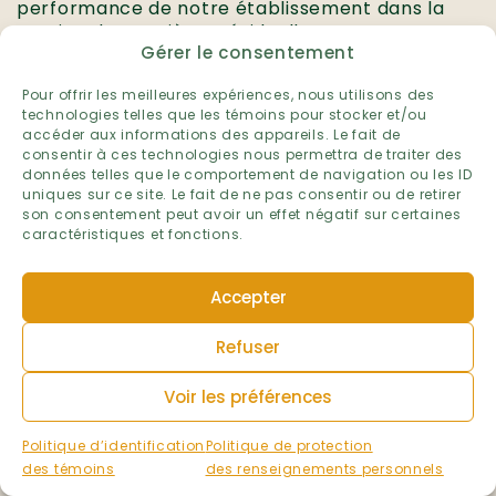
performance de notre établissement dans la
gestion des matières résiduelles.
Gérer le consentement
Établissement :
École de la Broquerie
Pour offrir les meilleures expériences, nous utilisons des
technologies telles que les témoins pour stocker et/ou
Niveau :
accéder aux informations des appareils. Le fait de
Préscolaire et primaire
consentir à ces technologies nous permettra de traiter des
Primaire
données telles que le comportement de navigation ou les ID
Préscolaire
uniques sur ce site. Le fait de ne pas consentir ou de retirer
son consentement peut avoir un effet négatif sur certaines
Ville :
caractéristiques et fonctions.
Boucherville
Région administrative :
Accepter
Montérégie
Volet :
Refuser
Matières résiduelles
Voir les préférences
Année scolaire :
2025-2026
Politique d’identification
Politique de protection
des témoins
des renseignements personnels