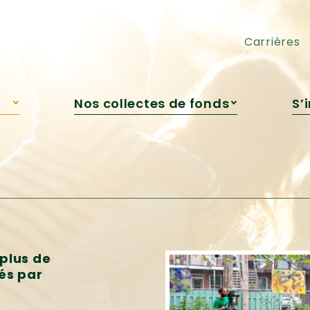
pédagogique
Cocktail-bénéfice
Engagement jeunesse
Loto Voyages ou Argent
Carrières
Nos collectes de fonds
S’
s
Campagne de Roxanne
Bédard
re
Campagne automnale
Grandir avec la nature
Encan virtuel
Cocktail-bénéfice
Loto Voyages ou Argent
plus de
és par