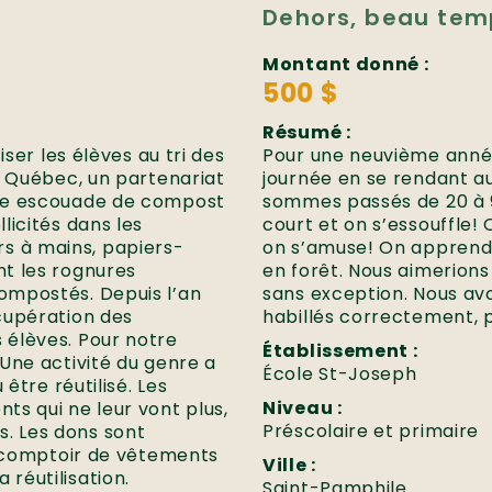
Dehors, beau tem
Montant donné :
500 $
Résumé :
ser les élèves au tri des
Pour une neuvième année
e Québec, un partenariat
journée en se rendant au 
Une escouade de compost
sommes passés de 20 à 
licités dans les
court et on s’essouffle!
ers à mains, papiers-
on s’amuse! On apprend 
t les rognures
en forêt. Nous aimerions 
ompostés. Depuis l’an
sans exception. Nous av
cupération des
habillés correctement, 
 élèves. Pour notre
Établissement :
Une activité du genre a
École St-Joseph
être réutilisé. Les
Niveau :
s qui ne leur vont plus,
Préscolaire et primaire
ts. Les dons sont
n comptoir de vêtements
Ville :
réutilisation.
Saint-Pamphile