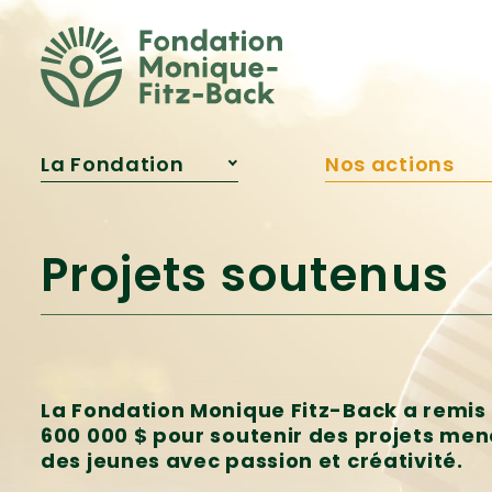
Fitz‑Back?
Publications
Reconnaissances
La Fondation
Nos actions
À propos
Projets soutenu
Notre équipe
Programme
d’aide financiè
Conseil
Projets soutenus
d’administration
Bourse Samare
Qui était Monique
Innovation
Fitz‑Back?
pédagogique
Publications
Engagement
jeunesse
Reconnaissances
La Fondation Monique Fitz-Back a remis 
600 000 $ pour soutenir des projets men
des jeunes avec passion et créativité.