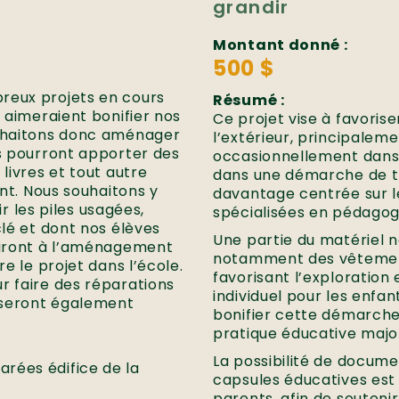
grandir
Montant donné :
500 $
reux projets en cours
Résumé :
s aimeraient bonifier nos
Ce projet vise à favorise
ouhaitons donc aménager
l’extérieur, principaleme
ts pourront apporter des
occasionnellement dans un
livres et tout autre
dans une démarche de t
ant. Nous souhaitons y
davantage centrée sur le
ir les piles usagées,
spécialisées en pédagog
clé et dont nos élèves
Une partie du matériel 
rviront à l’aménagement
notamment des vêtement
re le projet dans l’école.
favorisant l’exploration 
r faire des réparations
individuel pour les enfan
 seront également
bonifier cette démarche a
pratique éducative major
La possibilité de docum
rées édifice de la
capsules éducatives est 
parents, afin de soutenir