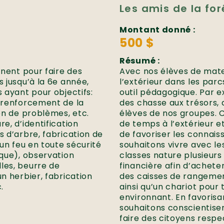
Les amis de la fo
Montant donné :
500 $
Résumé :
rnent pour faire des
Avec nos élèves de mate
s jusqu’à la 6e année,
l’extérieur dans les parc
s ayant pour objectifs:
outil pédagogique. Par e
e renforcement de la
des chasse aux trésors, 
ion de problèmes, etc.
élèves de nos groupes. 
e, d’identification
de temps à l’extérieur et
s d’arbre, fabrication de
de favoriser les connais
 un feu en toute sécurité
souhaitons vivre avec le
ique), observation
classes nature plusieurs 
les, beurre de
financière afin d’achet
un herbier, fabrication
des caisses de rangeme
.
ainsi qu’un chariot pour
environnant. En favorisa
souhaitons conscientiser
faire des citoyens respe