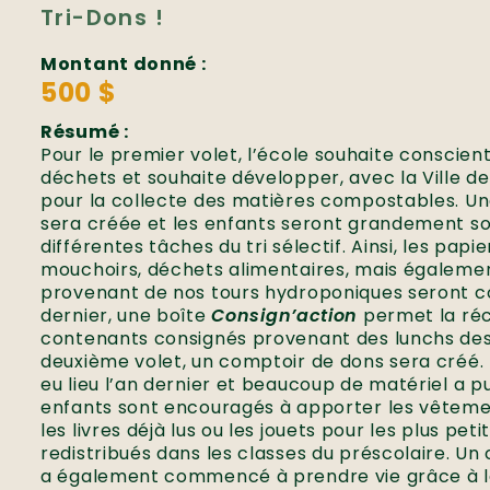
Tri-Dons !
Montant donné :
500 $
Résumé :
Pour le premier volet, l’école souhaite conscienti
déchets et souhaite développer, avec la Ville d
pour la collecte des matières compostables. 
sera créée et les enfants seront grandement sol
différentes tâches du tri sélectif. Ainsi, les papi
mouchoirs, déchets alimentaires, mais égalemen
provenant de nos tours hydroponiques seront c
dernier, une boîte
Consign’action
permet la ré
contenants consignés provenant des lunchs des
deuxième volet, un comptoir de dons sera créé. 
eu lieu l’an dernier et beaucoup de matériel a pu 
enfants sont encouragés à apporter les vêtement
les livres déjà lus ou les jouets pour les plus peti
redistribués dans les classes du préscolaire. U
a également commencé à prendre vie grâce à la 