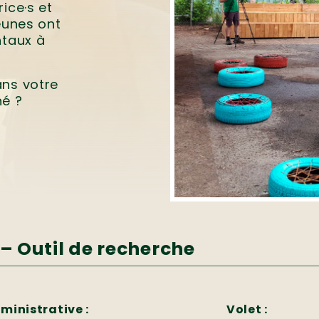
ice·s et
eunes ont
ntaux à
ans votre
né ?
– Outil de recherche
ministrative :
Volet :