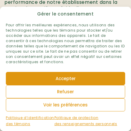
performance de notre établissement dans la
gestion des matières résiduelles.
Gérer le consentement
Établissement :
École de la Broquerie
Pour offrir les meilleures expériences, nous utilisons des
technologies telles que les témoins pour stocker et/ou
Niveau :
accéder aux informations des appareils. Le fait de
Préscolaire et primaire
consentir à ces technologies nous permettra de traiter des
Primaire
données telles que le comportement de navigation ou les ID
Préscolaire
uniques sur ce site. Le fait de ne pas consentir ou de retirer
son consentement peut avoir un effet négatif sur certaines
Ville :
caractéristiques et fonctions.
Boucherville
Région administrative :
Accepter
Montérégie
Volet :
Refuser
Matières résiduelles
Voir les préférences
Année scolaire :
2025-2026
Politique d’identification
Politique de protection
des témoins
des renseignements personnels