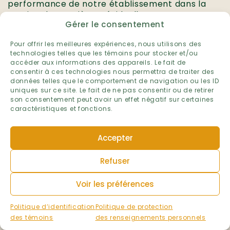
performance de notre établissement dans la
gestion des matières résiduelles.
Gérer le consentement
Établissement :
École de la Broquerie
Pour offrir les meilleures expériences, nous utilisons des
technologies telles que les témoins pour stocker et/ou
Niveau :
accéder aux informations des appareils. Le fait de
Préscolaire et primaire
consentir à ces technologies nous permettra de traiter des
Primaire
données telles que le comportement de navigation ou les ID
Préscolaire
uniques sur ce site. Le fait de ne pas consentir ou de retirer
son consentement peut avoir un effet négatif sur certaines
Ville :
caractéristiques et fonctions.
Boucherville
Région administrative :
Accepter
Montérégie
Volet :
Refuser
Matières résiduelles
Voir les préférences
Année scolaire :
2025-2026
Politique d’identification
Politique de protection
des témoins
des renseignements personnels