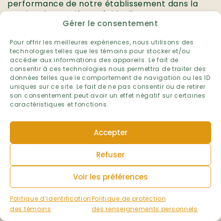
performance de notre établissement dans la
gestion des matières résiduelles.
Gérer le consentement
Établissement :
École de la Broquerie
Pour offrir les meilleures expériences, nous utilisons des
technologies telles que les témoins pour stocker et/ou
Niveau :
accéder aux informations des appareils. Le fait de
Préscolaire et primaire
consentir à ces technologies nous permettra de traiter des
Primaire
données telles que le comportement de navigation ou les ID
Préscolaire
uniques sur ce site. Le fait de ne pas consentir ou de retirer
son consentement peut avoir un effet négatif sur certaines
Ville :
caractéristiques et fonctions.
Boucherville
Région administrative :
Accepter
Montérégie
Volet :
Refuser
Matières résiduelles
Voir les préférences
Année scolaire :
2025-2026
Politique d’identification
Politique de protection
des témoins
des renseignements personnels