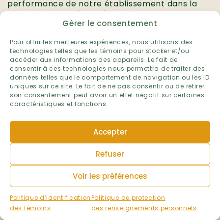
performance de notre établissement dans la
gestion des matières résiduelles.
Gérer le consentement
Établissement :
École de la Broquerie
Pour offrir les meilleures expériences, nous utilisons des
technologies telles que les témoins pour stocker et/ou
Niveau :
accéder aux informations des appareils. Le fait de
Préscolaire et primaire
consentir à ces technologies nous permettra de traiter des
Primaire
données telles que le comportement de navigation ou les ID
Préscolaire
uniques sur ce site. Le fait de ne pas consentir ou de retirer
son consentement peut avoir un effet négatif sur certaines
Ville :
caractéristiques et fonctions.
Boucherville
Région administrative :
Accepter
Montérégie
Volet :
Refuser
Matières résiduelles
Voir les préférences
Année scolaire :
2025-2026
Politique d’identification
Politique de protection
des témoins
des renseignements personnels