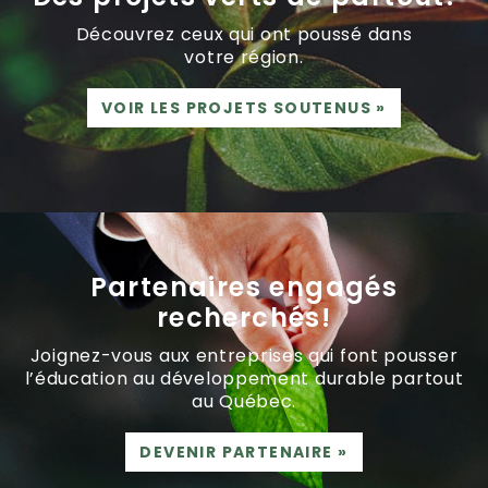
Découvrez ceux qui ont poussé dans
votre région.
VOIR LES PROJETS SOUTENUS
»
Partenaires engagés
recherchés!
Joignez-vous aux entreprises qui font pousser
l’éducation au développement durable partout
au Québec.
DEVENIR PARTENAIRE
»