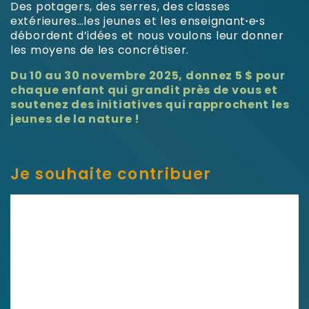
Des potagers, des serres, des classes
extérieures…les jeunes et les enseignant
·
e
·
s
débordent d’idées et nous voulons leur donner
les moyens de les concrétiser.
Du 10 au 30 novembre 2025, donnez 5 $ pour
chaque enfant qui grandit près de vous et
soutenez des initiatives qui rapprochent les
jeunes de la nature !
Je souhaite contribuer