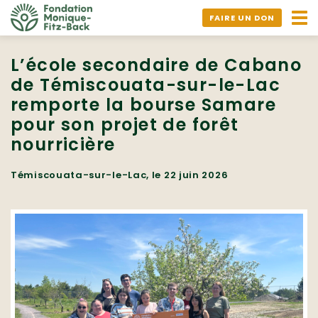
Ouv
FAIRE UN DON
nav
L’école secondaire de Cabano
de Témiscouata-sur-le-Lac
remporte la bourse Samare
pour son projet de forêt
nourricière
Témiscouata-sur-le-Lac, le 22 juin 2026