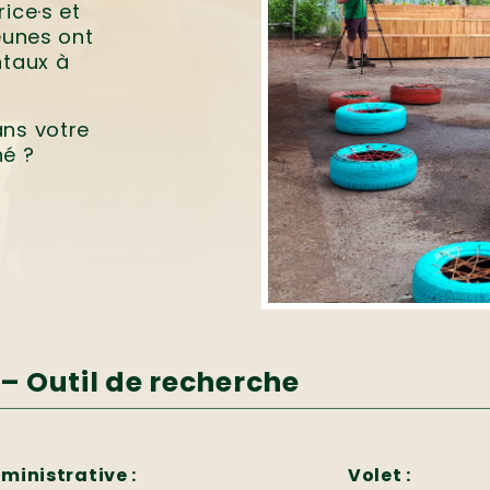
ice·s et
eunes ont
ntaux à
ans votre
né ?
– Outil de recherche
ministrative :
Volet :