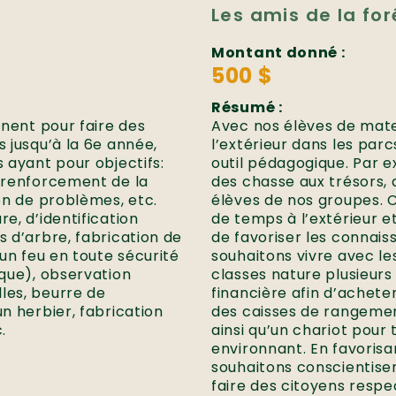
Les amis de la fo
Montant donné :
500 $
Résumé :
rnent pour faire des
Avec nos élèves de mate
s jusqu’à la 6e année,
l’extérieur dans les parc
s ayant pour objectifs:
outil pédagogique. Par e
e renforcement de la
des chasse aux trésors, 
ion de problèmes, etc.
élèves de nos groupes. 
e, d’identification
de temps à l’extérieur et
s d’arbre, fabrication de
de favoriser les connais
 un feu en toute sécurité
souhaitons vivre avec le
ique), observation
classes nature plusieurs 
les, beurre de
financière afin d’achet
un herbier, fabrication
des caisses de rangeme
.
ainsi qu’un chariot pour
environnant. En favorisa
souhaitons conscientiser
faire des citoyens respe