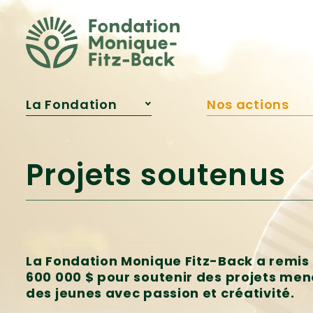
Fitz‑Back?
Publications
Reconnaissances
La Fondation
Nos actions
À propos
Projets soutenu
Notre équipe
Programme
d’aide financiè
Conseil
Projets soutenus
d’administration
Bourse Samare
Qui était Monique
Innovation
Fitz‑Back?
pédagogique
Publications
Engagement
jeunesse
Reconnaissances
La Fondation Monique Fitz-Back a remis 
600 000 $ pour soutenir des projets men
des jeunes avec passion et créativité.