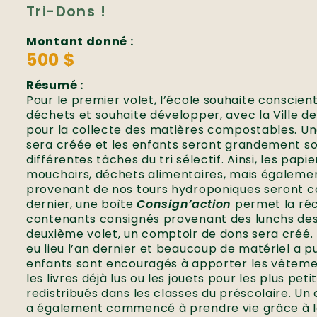
Tri-Dons !
Montant donné :
500 $
Résumé :
Pour le premier volet, l’école souhaite conscienti
déchets et souhaite développer, avec la Ville d
pour la collecte des matières compostables. 
sera créée et les enfants seront grandement sol
différentes tâches du tri sélectif. Ainsi, les papi
mouchoirs, déchets alimentaires, mais égalemen
provenant de nos tours hydroponiques seront c
dernier, une boîte
Consign’action
permet la ré
contenants consignés provenant des lunchs des
deuxième volet, un comptoir de dons sera créé. 
eu lieu l’an dernier et beaucoup de matériel a pu 
enfants sont encouragés à apporter les vêtement
les livres déjà lus ou les jouets pour les plus peti
redistribués dans les classes du préscolaire. U
a également commencé à prendre vie grâce à la 