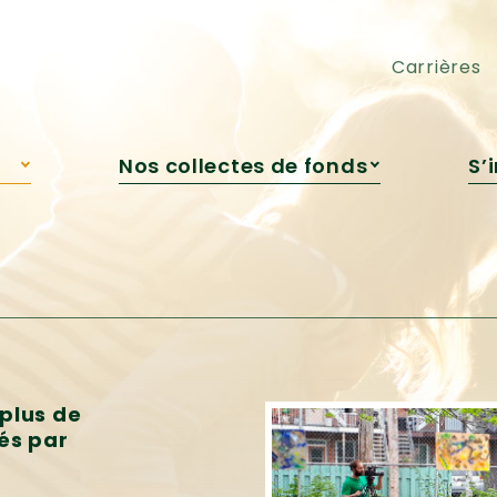
pédagogique
Cocktail-bénéfice
Engagement jeunesse
Loto Voyages ou Argent
Carrières
Nos collectes de fonds
S’
s
Campagne de Roxanne
Bédard
re
Campagne automnale
Grandir avec la nature
Encan virtuel
Cocktail-bénéfice
Loto Voyages ou Argent
plus de
és par