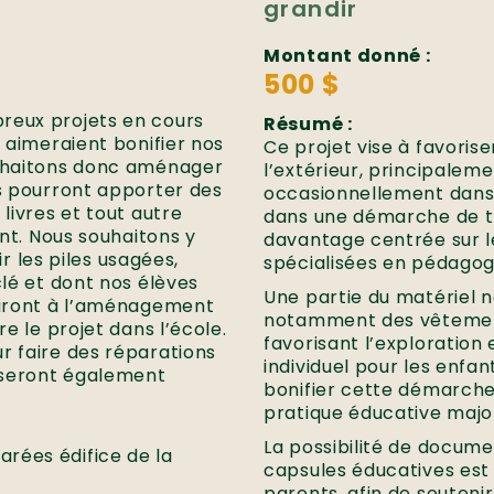
grandir
Montant donné :
500 $
reux projets en cours
Résumé :
s aimeraient bonifier nos
Ce projet vise à favorise
ouhaitons donc aménager
l’extérieur, principaleme
ts pourront apporter des
occasionnellement dans un
livres et tout autre
dans une démarche de t
ant. Nous souhaitons y
davantage centrée sur le
ir les piles usagées,
spécialisées en pédagog
clé et dont nos élèves
Une partie du matériel 
rviront à l’aménagement
notamment des vêtement
re le projet dans l’école.
favorisant l’exploration 
r faire des réparations
individuel pour les enfan
 seront également
bonifier cette démarche a
pratique éducative major
La possibilité de docum
rées édifice de la
capsules éducatives est 
parents, afin de soutenir