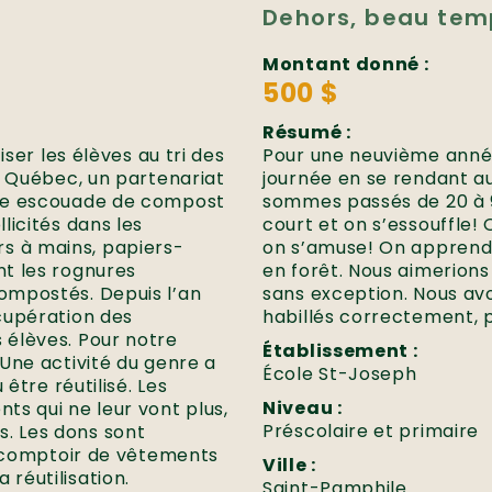
Dehors, beau tem
Montant donné :
500 $
Résumé :
ser les élèves au tri des
Pour une neuvième année
e Québec, un partenariat
journée en se rendant au 
Une escouade de compost
sommes passés de 20 à 
licités dans les
court et on s’essouffle!
ers à mains, papiers-
on s’amuse! On apprend 
t les rognures
en forêt. Nous aimerions 
ompostés. Depuis l’an
sans exception. Nous av
cupération des
habillés correctement, 
 élèves. Pour notre
Établissement :
Une activité du genre a
École St-Joseph
être réutilisé. Les
Niveau :
s qui ne leur vont plus,
Préscolaire et primaire
ts. Les dons sont
n comptoir de vêtements
Ville :
réutilisation.
Saint-Pamphile