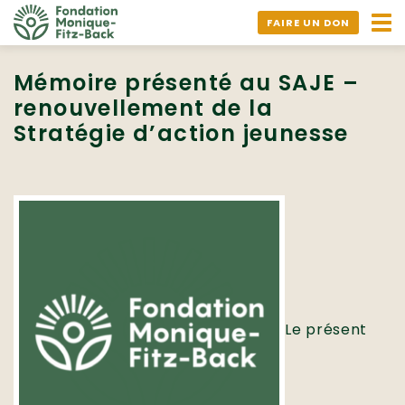
Ouv
FAIRE UN DON
nav
Mémoire présenté au SAJE –
renouvellement de la
Stratégie d’action jeunesse
Le présent