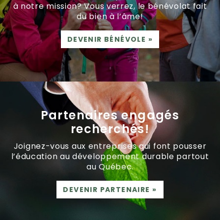
à notre mission? Vous verrez, le bénévolat fait
du bien à l’âme!
DEVENIR BÉNÉVOLE
»
Partenaires engagés
recherchés!
Joignez-vous aux entreprises qui font pousser
l’éducation au développement durable partout
au Québec.
DEVENIR PARTENAIRE
»