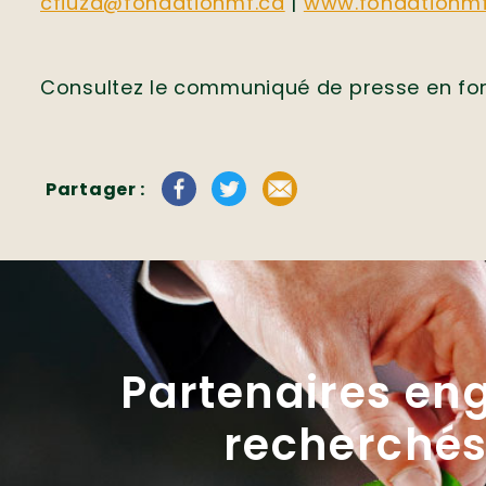
cfiuza@fondationmf.ca
|
www.fondationmf
Consultez le communiqué de presse en fo
Partager :
Partenaires en
recherchés