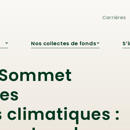
pédagogique
Cocktail-bénéfice
Engagement jeunesse
Loto Voyages ou Argent
Carrières
Nos collectes de fonds
S’
s
Campagne de Roxanne
Bédard
re
Campagne automnale
u Sommet
Grandir avec la nature
Encan virtuel
Cocktail-bénéfice
les
Loto Voyages ou Argent
climatiques :