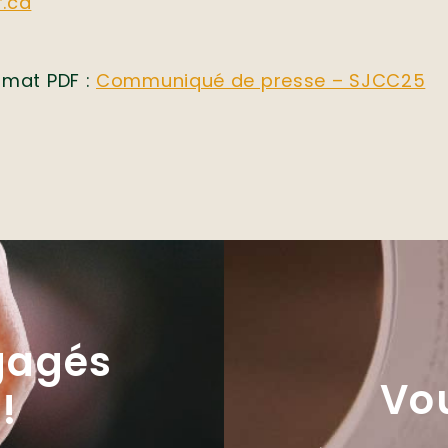
.ca
rmat PDF :
Communiqué de presse – SJCC25
gagés
Vo
!