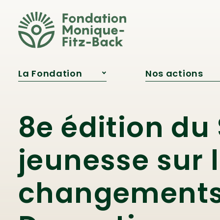
Fitz‑Back?
Publications
Reconnaissances
La Fondation
Nos actions
À propos
Projets soutenu
Notre équipe
Programme
d’aide financiè
Conseil
8e édition d
d’administration
Bourse Samare
Qui était Monique
Innovation
Fitz‑Back?
pédagogique
jeunesse sur 
Publications
Engagement
jeunesse
Reconnaissances
changements 