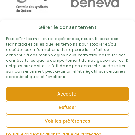
Gérer le consentement
Pour offrir les meilleures expériences, nous utilisons des
technologies telles que les témoins pour stocker et/ou
accéder aux informations des appareils. Le fait de
consentir à ces technologies nous permettra de traiter des
données telles que le comportement de navigation ou les ID
uniques sur ce site. Le fait de ne pas consentir ou de retirer
son consentement peut avoir un effet négatif sur certaines
caractéristiques et fonctions.
POLITIQUE DE PROTECTION DES RENSEIGNEMENTS PERSONNELS
Accepter
TERMES ET CONDITIONS
POLITIQUE DE TÉMOINS
Refuser
PLAN DU SITE
© FONDATION MONIQUE-FITZ-BACK.
Voir les préférences
TOUS DROITS RÉSERVÉS.
RÉALISATION : SALTO
Politique d’identification
Politique de protection