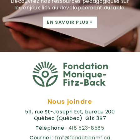
Découvrez nos ressources pédagogiques sur
les enjeux liés au développement durable.
EN SAVOIR PLUS
»
Nous joindre
511, rue St-Joseph Est, bureau 200
Québec (Québec) G1K 3B7
Téléphone :
418 523-8585
Courriel :
fmf@fondationmf.ca