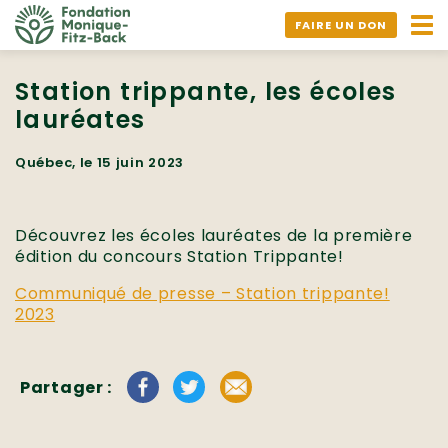
Ouv
FAIRE UN DON
nav
Station trippante, les écoles
lauréates
Québec, le 15 juin 2023
Découvrez les écoles lauréates de la première
édition du concours Station Trippante!
Communiqué de presse – Station trippante!
2023
Partager :