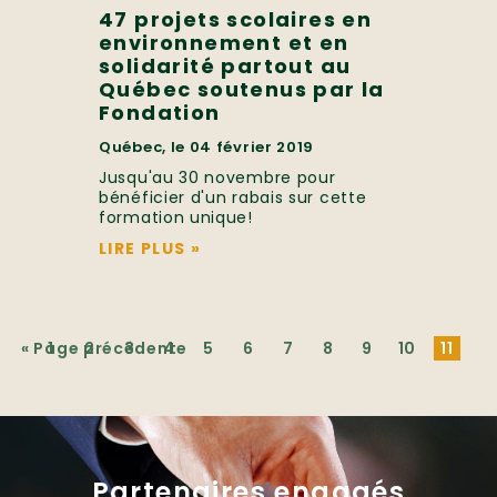
47 projets scolaires en
environnement et en
solidarité partout au
Québec soutenus par la
Fondation
Québec, le 04 février 2019
Jusqu'au 30 novembre pour
bénéficier d'un rabais sur cette
formation unique!
LIRE PLUS
»
«
Page précédente
1
2
3
4
5
6
7
8
9
10
11
Partenaires engagés