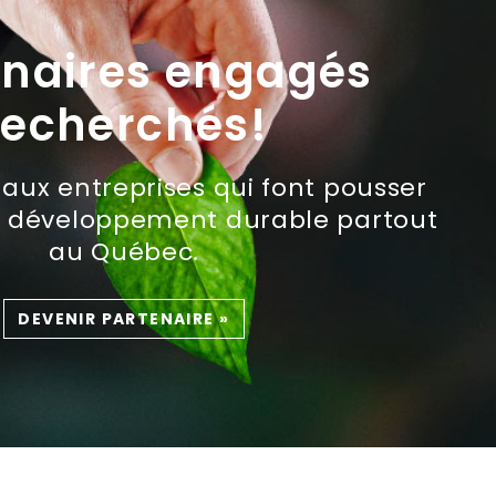
enaires engagés
recherchés!
aux entreprises qui font pousser
u développement durable partout
au Québec.
DEVENIR PARTENAIRE
»