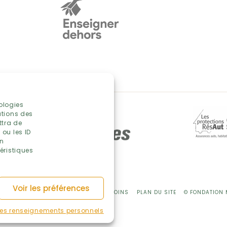
nologies
ations des
ttra de
ou les ID
on
éristiques
Voir les préférences
ES ET CONDITIONS
POLITIQUE DE TÉMOINS
PLAN DU SITE
© FONDATION 
 des renseignements personnels