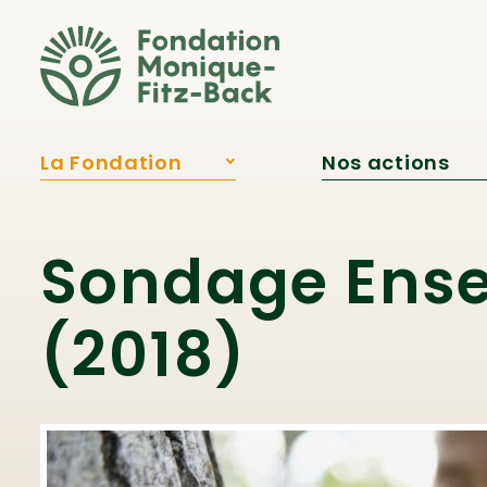
Fitz‑Back?
Publications
Reconnaissances
La Fondation
Nos actions
À propos
Projets soutenu
Notre équipe
Programme
d’aide financiè
Conseil
Sondage Ense
d’administration
Bourse Samare
Qui était Monique
Innovation
Fitz‑Back?
pédagogique
(2018)
Publications
Engagement
jeunesse
Reconnaissances