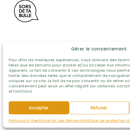
Partenaires de la première heure :
Gérer le consentement
Pour offrir les meilleures expériences, nous utilisons des tech
telles que les témoins pour stocker et/ou accéder aux inform
appareils. Le fait de consentir à ces technologies nous perme
traiter des données telles que le comportement de navigation 
uniques sur ce site. Le fait de ne pas consentir ou de retirer s
consentement peut avoir un effet négatif sur certaines caract
et fonctions.
Accepter
Refuser
POLITIQUE DE PROTECTION DES RENSEIGNEMENTS PERSONNELS
TERM
Politique d’identification des témoins
Politique de protection