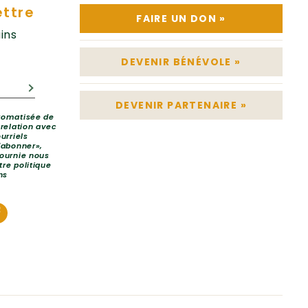
ettre
FAIRE UN DON
»
ins
DEVENIR BÉNÉVOLE
»
DEVENIR PARTENAIRE
»
utomatisée de
 relation avec
urriels
'abonner»,
fournie nous
re politique
ns