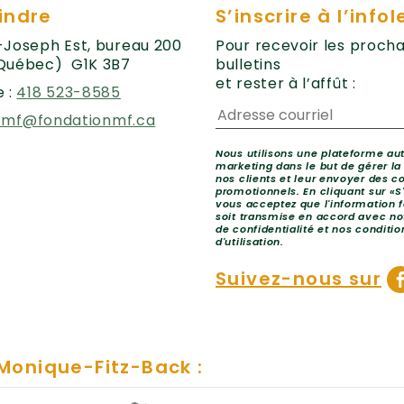
indre
S’inscrire à l’infol
t-Joseph Est, bureau 200
Pour recevoir les procha
Québec) G1K 3B7
bulletins
et rester à l’affût :
 :
418 523-8585
fmf@fondationmf.ca
Nous utilisons une plateforme a
marketing dans le but de gérer la
nos clients et leur envoyer des co
promotionnels. En cliquant sur «S
vous acceptez que l'information 
soit transmise en accord avec not
de confidentialité et nos conditio
d'utilisation.
Suivez-nous sur
 Monique-Fitz-Back :