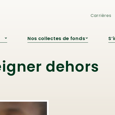
pédagogique
Cocktail-bénéfice
Engagement jeunesse
Loto Voyages ou Argent
Carrières
Nos collectes de fonds
S’
s
Campagne de Roxanne
Bédard
re
Campagne automnale
igner dehors
Grandir avec la nature
Encan virtuel
Cocktail-bénéfice
Loto Voyages ou Argent