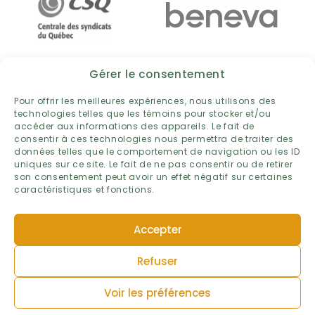
Gérer le consentement
Pour offrir les meilleures expériences, nous utilisons des
technologies telles que les témoins pour stocker et/ou
accéder aux informations des appareils. Le fait de
consentir à ces technologies nous permettra de traiter des
données telles que le comportement de navigation ou les ID
uniques sur ce site. Le fait de ne pas consentir ou de retirer
son consentement peut avoir un effet négatif sur certaines
caractéristiques et fonctions.
POLITIQUE DE PROTECTION DES RENSEIGNEMENTS PERSONNELS
Accepter
TERMES ET CONDITIONS
POLITIQUE DE TÉMOINS
Refuser
PLAN DU SITE
© FONDATION MONIQUE-FITZ-BACK.
Voir les préférences
TOUS DROITS RÉSERVÉS.
RÉALISATION : SALTO