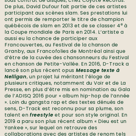
sous contrat de disques, chez Coyote Records.
De plus, David Dufour fait partie de ces artistes
participant aux scènes slam. Ses prestations lui
ont permis de remporter le titre de champion
e
québécois de slam en 2013 et de se classer 4
à
la Coupe mondiale de Paris en 2014. L’artiste a
aussi eu la chance de participer aux
Francouvertes, au Festival de la chanson de
Granby, aux Francofolies de Montréal ainsi que
d’être de la cuvée des chansonneurs du Festival
en chanson de Petite-Vallée. En 2016, D-Track a
lancé son plus récent opus
Message texte à
Nelligan
, un projet lui méritant l’éloge de
plusieurs critiques, notamment du Voir et de La
Presse, en plus d’être mis en nomination au Gala
de l’ADISQ 2016 pour « album hip-hop de l’année
». Loin du gangsta rap et des textes dénués de
sens, D-Track est reconnu pour sa plume, son
talent en
freestyle
et pour son style original. En
2019 a paru son plus récent album « Dieu est un
Yankee », sur lequel on retrouve des
collaborations avec des artistes de renom tels