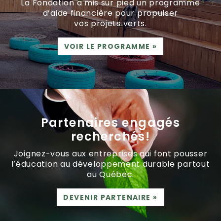
La Fondation a mis sur pied un programme
d’aide financière pour propulser
vos projets verts.
VOIR LE PROGRAMME
»
Partenaires engagés
recherchés!
Joignez-vous aux entreprises qui font pousser
l’éducation au développement durable partout
au Québec.
DEVENIR PARTENAIRE
»